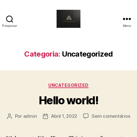
Pesquisar
Menu
Américo
Albuquerque
Categoria:
Uncategorized
Categorias
UNCATEGORIZED
Hello world!
em
Por
admin
Abril 1, 2022
Sem comentários
Autor
Data
Hel
do
do
wor
artigo
artigo